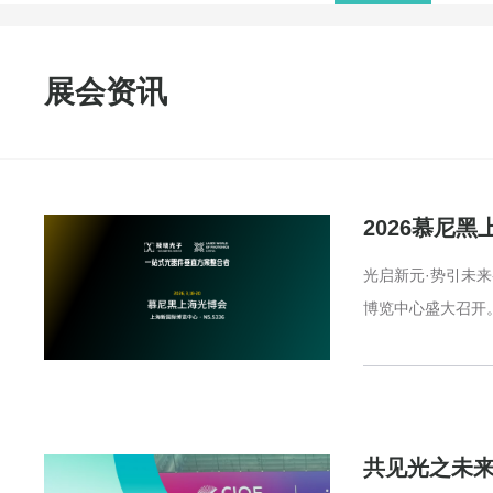
展会资讯
2026慕尼
光启新元·势引未来
博览中心盛大召开
共见光之未来