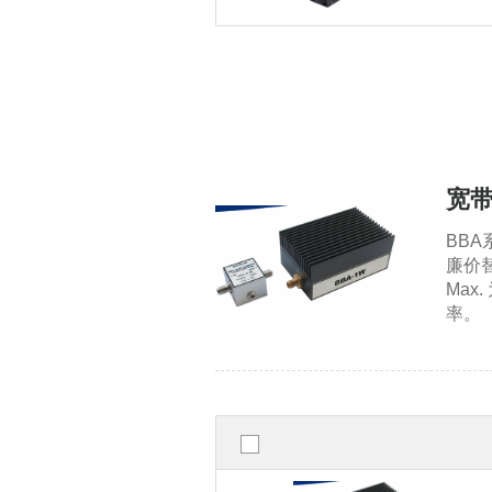
宽
BB
廉价替
Max
率。