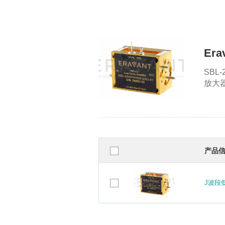
Er
SBL
放大器
产品
J波段低
J波段低