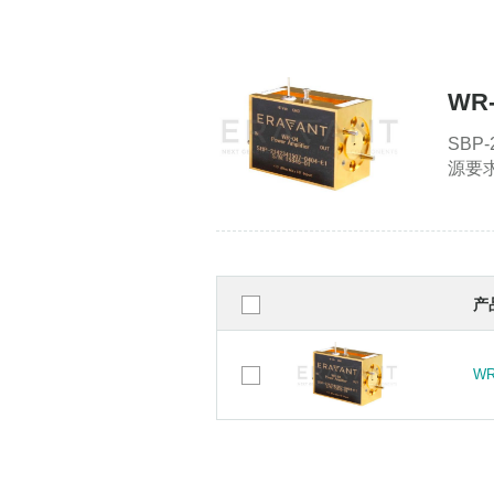
WR
SBP
源要求
产
WR
WR