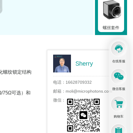
螺丝套件
在线客服
Sherry
工具套件
化螺纹锁定结构
。
电话：
16628709332
微信客服
邮箱：
moli@microphotons.com
/75Ω可选）和
微信：
光学套装
购物车