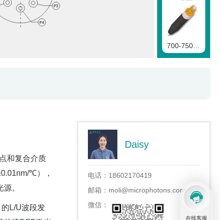
700-750nmVCSEL二极管
750-830nmVCSEL二极管
Daisy
子点和复合介质
0.01nm/℃），
电话：
18602170419
830-870nmVCSEL二极管
光源。
邮箱：
moli@microphotons.com
微信：
）的L/U波段发
在线客服