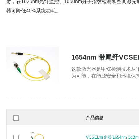
射，在1625nm光纤监控、1650nm分子指纹检测和空间
器可降低40%系统功耗。
1654nm 带尾纤VCS
这款激光器是甲烷检测技术从“
为可能，在能源安全和环境保
产品信息
VCSEL激光器(1654nm 3d
VCSEL激光器(1654nm 3d