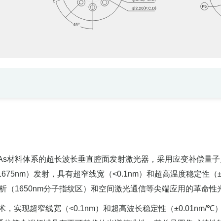
P/InGaAs材料体系的超长波长垂直腔面发射激光器，采用应变补偿量
625-1675nm）发射，具有超窄线宽（<0.1nm）和超高温度稳定性（±
分析（1650nm分子指纹区）和空间激光通信等尖端应用的革命性
R技术，实现超窄线宽（<0.1nm）和超高波长稳定性（±0.01nm/℃