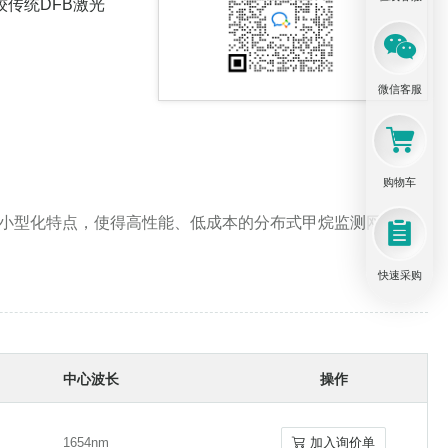
较传统DFB激光
870-900nmVCSEL二极管
微信客服
购物车
900-1200nmVCSEL二极管
性和小型化特点，使得高性能、低成本的分布式甲烷监测网络成
快速采购
1200-1350nmVCSEL二极管
中心波长
操作
1654nm
加入询价单
1654nm
加入询价单