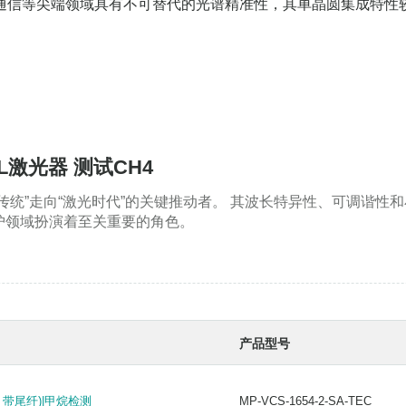
激光通信等尖端领域具有不可替代的光谱精准性，其单晶圆集成特性
EL激光器 测试CH4
传统”走向“激光时代”的关键推动者。 其波长特异性、可调谐
护领域扮演着至关重要的角色。
产品型号
Bm 带尾纤)|甲烷检测
MP-VCS-1654-2-SA-TEC
Bm 带尾纤)|甲烷检测
MP-VCS-1654-2-SA-TEC