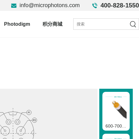
400-828-1550
info@microphotons.com
Photodigm
积分商城
600-700nmVCSEL二极管