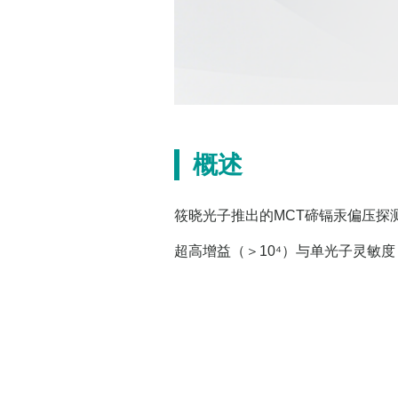
概述
筱晓光子推出的MCT碲镉汞偏压探
超高增益（＞10⁴）与单光子灵敏