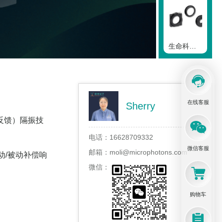
生命科学&amp;显微镜光机械
在线客服
Sherry
显微镜光学元件
反馈）隔振技
电话：
16628709332
微信客服
邮箱：
moli@microphotons.com
主动/被动补偿响
微信：
Cerna系列 宽视场和电生理学装置
购物车