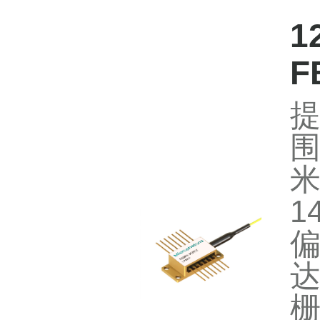
1
F
围
米
1
偏
达
栅