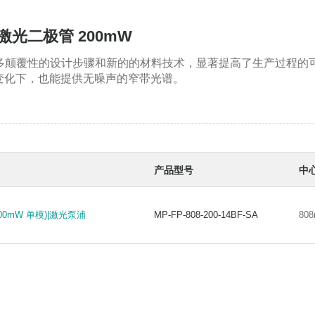
浦激光二极管 200mW
许多颠覆性的设计步骤和新的的材料技术，显著提高了生产过程的
变化下，也能提供无噪声的窄带光谱。
产品型号
中
00mW 单模)|激光泵浦
MP-FP-808-200-14BF-SA
80
00mW 单模)|激光泵浦
MP-FP-808-200-14BF-SA
80