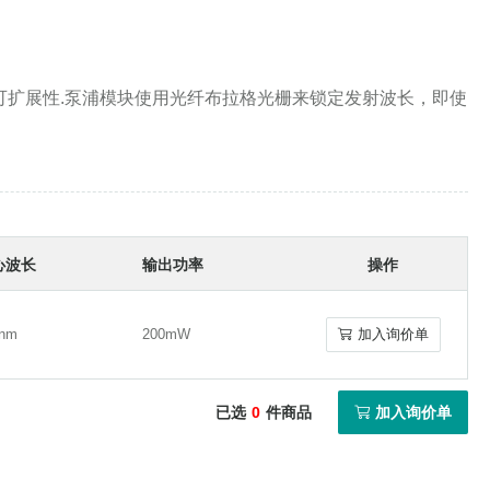
可扩展性.泵浦模块使用光纤布拉格光栅来锁定发射波长，即使
心波长
输出功率
操作
8nm
200mW
加入询价单
8nm
200mW
加入询价单
已选
0
件商品
加入询价单