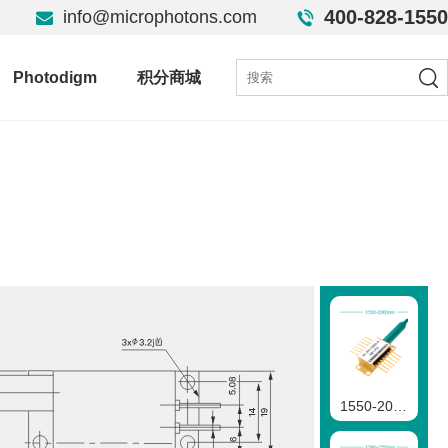
400-828-1550
info@microphotons.com
Photodigm
积分商城
1550-2000nmFP二极管