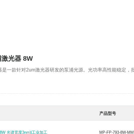
浦激光器 8W
光器是一款针对2um激光器研发的泵浦光源。光功率高性能稳定
产品型号
8W 光谱宽度3nm)|工业加工
MP-FP-793-8W-MM
8W 光谱宽度3nm)|工业加工
MP-FP-793-8W-MM