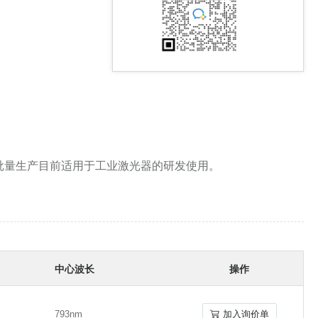
1080-1190nmFP二极管
1060-1080nmFP二极管
，批量生产目前适用于工业激光器的研发使用。
980-1060nmFP二极管
中心波长
操作
793nm
加入询价单
793nm
加入询价单