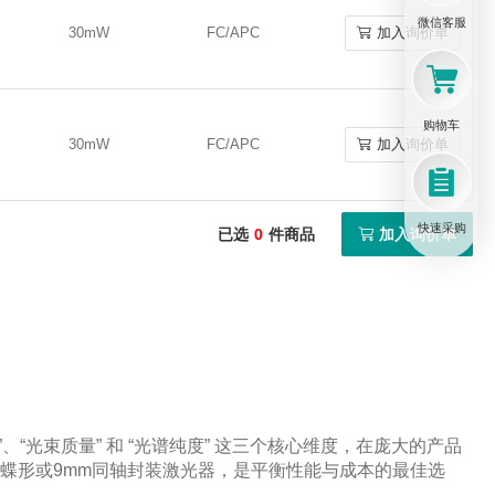
微信客服
30mW
FC/APC
加入询价单
30mW
FC/APC
加入询价单
购物车
30mW
FC/APC
加入询价单
30mW
FC/APC
加入询价单
快速采购
已选
0
件商品
加入询价单
“光束质量” 和 “光谱纯度” 这三个核心维度，在庞大的产品
出的蝶形或9mm同轴封装激光器，是平衡性能与成本的最佳选