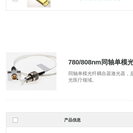
780/808nm同轴单
同轴单模光纤耦合器激光器，
光医疗领域。
产品信息