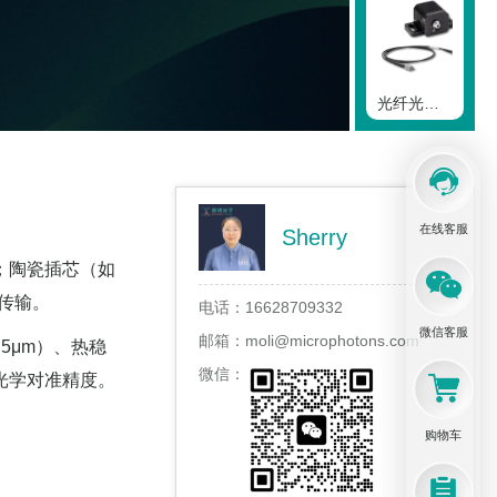
光纤光度测定概述
在线客服
Sherry
光纤针头
；陶瓷插芯（如
耗传输。
电话：
16628709332
微信客服
邮箱：
moli@microphotons.com
5μm）、热稳
微信：
与光学对准精度。
针头植入引导头
购物车