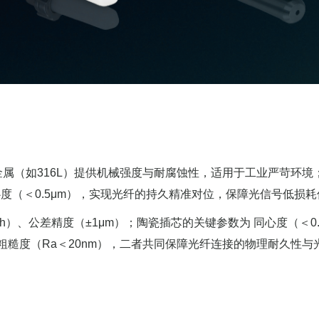
属（如316L）提供机械强度与耐腐蚀性，适用于工业严苛环境
级同心度（＜0.5μm），实现光纤的持久精准对位，保障光信号低损
h）、公差精度（±1μm）；陶瓷插芯的关键参数为 同心度（＜0.
及表面粗糙度（Ra＜20nm），二者共同保障光纤连接的物理耐久性