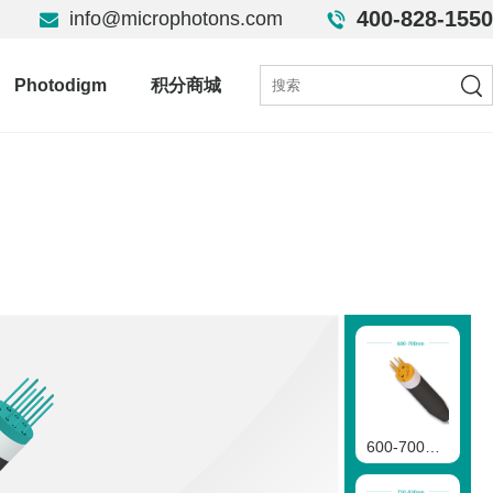
400-828-1550
info@microphotons.com
Photodigm
积分商城
600-700nmVCSEL二极管