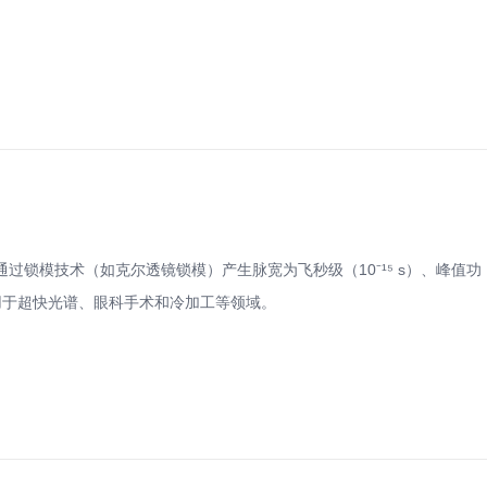
过锁模技术（如克尔透镜锁模）产生脉宽为飞秒级（10⁻¹⁵ s）、峰值功
用于超快光谱、眼科手术和冷加工等领域。