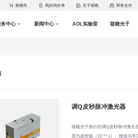
购物车
我的询价单
关于筱晓
商务合作
服务中心
新闻中心
AOL实验室
筱晓光子
源
调Q皮秒脉冲激光器
筱晓光子推出的调Q皮秒脉冲激光
宽为皮秒级（10⁻¹² s）、峰值