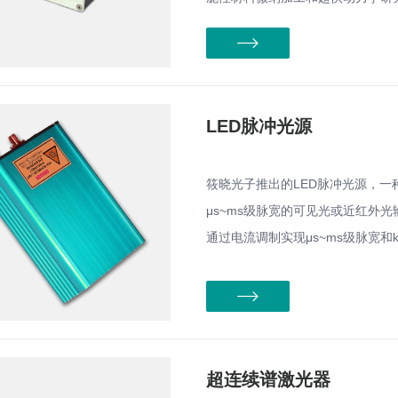
LED脉冲光源
筱晓光子推出的LED脉冲光源，一
μs~ms级脉宽的可见光或近红外
通过电流调制实现μs~ms级脉宽和
超连续谱激光器