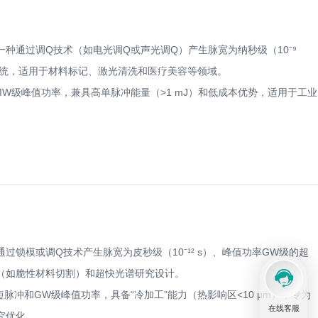
种通过调Q技术（如电光调Q或声光调Q）产生脉宽为纳秒级（10⁻⁹
系统，适用于材料标记、激光清洗和医疗美容等领域。
宽和MW级峰值功率，兼具高单脉冲能量（>1 mJ）和低成本优势，适用于工业
。
过锁模或调Q技术产生脉宽为皮秒级（10⁻¹² s）、峰值功率GW级的超
（如脆性材料切割）和超快光谱研究设计。
超短脉冲和GW级峰值功率，具备“冷加工”能力（热影响区<10 μm），专为
在线客服
究优化。