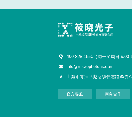
400-828-1550（周一至周日 9:00-
info@microphotons.com
上海市青浦区赵巷镇佳杰路99弄A
官方客服
商务合作