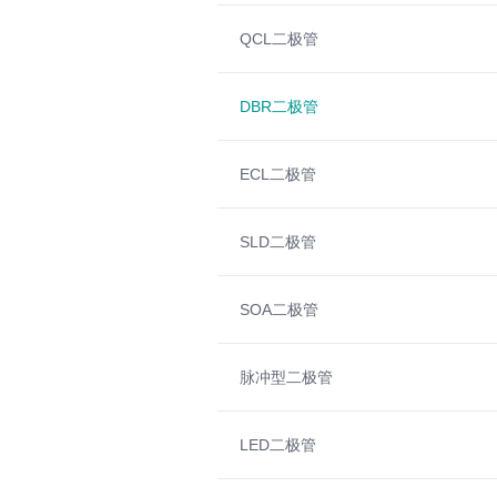
QCL二极管
DBR二极管
ECL二极管
SLD二极管
SOA二极管
脉冲型二极管
LED二极管