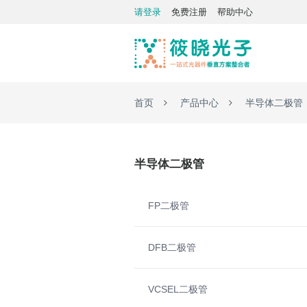
请登录
免费注册
帮助中心
首页
产品中心
半导体二极管
半导体二极管
FP二极管
DFB二极管
VCSEL二极管