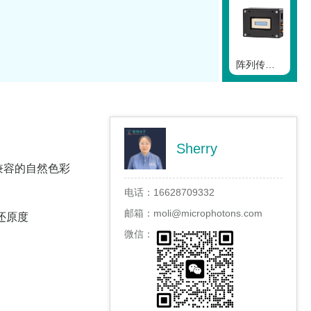
阵列传感器
Sherry
相机专业术语介绍
兼容的自然色彩
电话：
16628709332
邮箱：
moli@microphotons.com
彩还原度
微信：
紫外相机