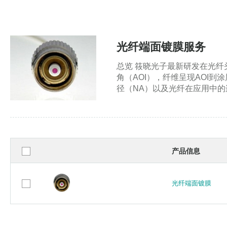
光纤端面镀膜服务
总览 筱晓光子最新研发在光
角（AOI），纤维呈现AOI
径（NA）以及光纤在应用中
产品信息
光纤端面镀膜
光纤端面镀膜