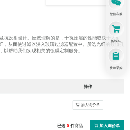
涂覆机
微信客服
以及抗反射设计。应该理解的是，干扰涂层的性能取决于入射
购物车
光纤，从而使过滤器浸入玻璃过滤器配置中。所选光纤的数值孔
，以帮助我们实现相关的镀膜定制服务。
光纤拉力测试仪
快速采购
操作
光纤接头预处理
加入询价单
加入询价单
已选
0
件商品
加入询价单