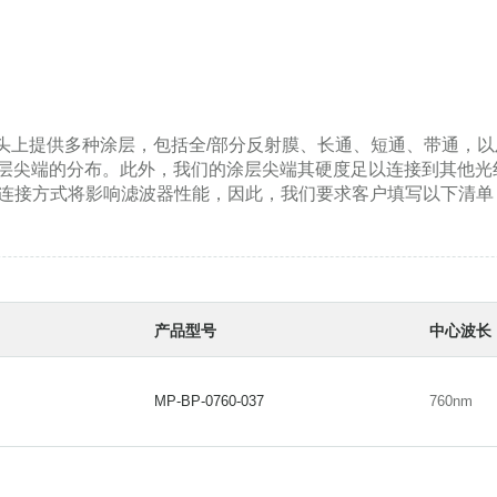
纤头上提供多种涂层，包括全/部分反射膜、长通、短通、带通，
到涂层尖端的分布。此外，我们的涂层尖端其硬度足以连接到其他
的连接方式将影响滤波器性能，因此，我们要求客户填写以下清单
产品型号
中心波长
MP-BP-0760-037
760nm
MP-BP-0760-037
760nm