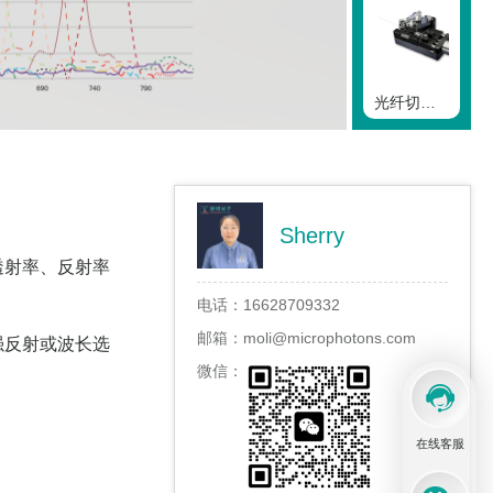
光纤切割刀
Sherry
光纤熔接机
透射率、反射率
电话：
16628709332
邮箱：
moli@microphotons.com
强反射或波长选
微信：
光纤拉锥机
在线客服