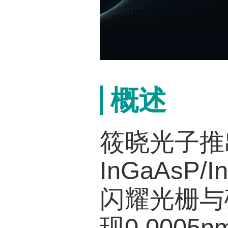
概述
筱晓光子推出
InGaAs
闪耀光栅与
现0.000