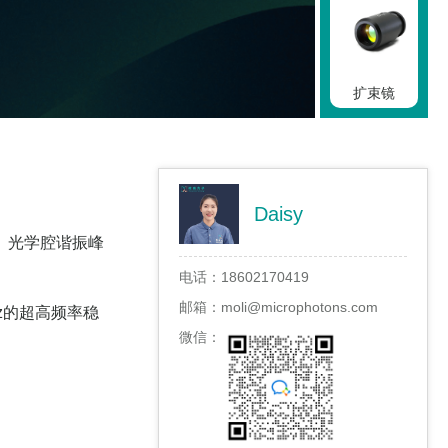
扩束镜
Daisy
相机镜头
、光学腔谐振峰
电话：
18602170419
邮箱：
moli@microphotons.com
z的超高频率稳
微信：
蝇眼匀光镜