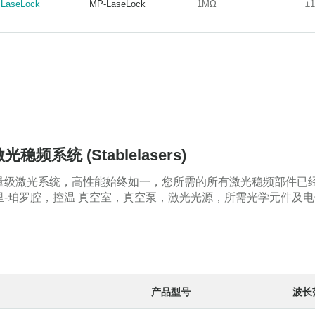
aseLock
MP-LaseLock
1MΩ
±1
aseLock
MP-LaseLock
1MΩ
±1
频系统 (Stablelasers)
200-1 Hz量级激光系统，高性能始终如一，您所需的所有激光稳频
-珀罗腔，控温 真空室，真空泵，激光光源，所需光学元件及
产品型号
波长