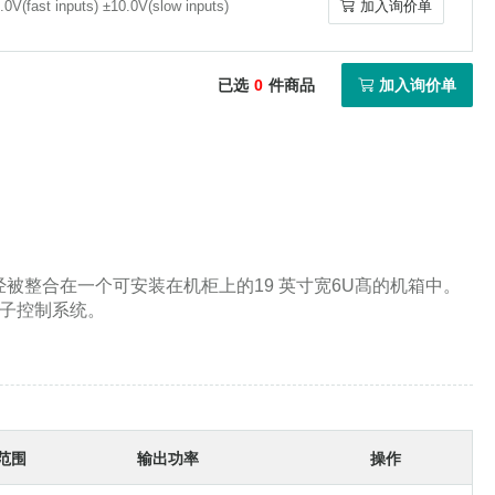
.0V(fast inputs) ±10.0V(slow inputs)
加入询价单
.0V(fast inputs) ±10.0V(slow inputs)
加入询价单
Soleil-Babinet补偿器
已选
0
件商品
加入询价单
集成子系统
部件已经被整合在一个可安装在机柜上的19 英寸宽6U髙的机箱中。
电子控制系统。
光束控制系统
范围
输出功率
操作