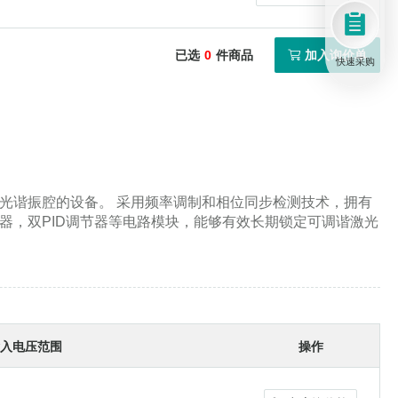
已选
0
件商品
加入询价单
快速采购
便携式拉曼光谱仪
定激光谐振腔的设备。 采用频率调制和相位同步检测技术，拥有
笼式/透镜套筒安装的光学元件
相位同步检波器，双PID调节器等电路模块，能够有效长期锁定可调谐激光
剪切干涉
入电压范围
操作