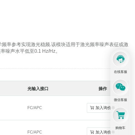
自适应光学元件
色散测量系统
光学频率参考实现激光稳频.该模块适用于激光频率噪声表征或激
声水平低至0.1 Hz/Hz。
在线客服
单通和多通气体池
光输入接口
操作
微信客服
FC/APC
加入询价单
FC/APC
加入询价单
光声光谱学
购物车
FC/APC
加入询价单
FC/APC
加入询价单