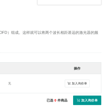
消色差对
率鉴别器（OFD）组成。这样就可以将两个波长相距甚远的激光器的频
激光二极管准直和聚焦套管
操作
振镜系统
无
加入询价单
无
加入询价单
已选
0
件商品
加入询价单