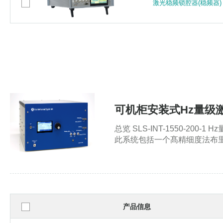
激光稳频锁腔器(稳频器) L
激光稳频锁腔器(稳频器) L
可机柜安装式Hz量级激光稳
总览 SLS-INT-1550-
此系统包括一个髙精细度法布里
产品信息