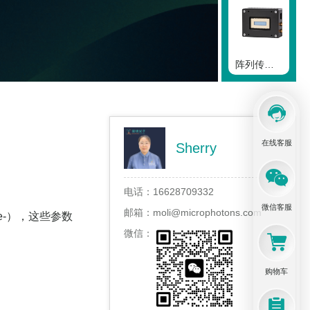
阵列传感器
在线客服
Sherry
相机专业术语介绍
电话：
16628709332
微信客服
邮箱：
moli@microphotons.com
e-），这些参数
微信：
紫外相机
购物车