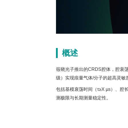
概述
筱晓光子推出的CRDS腔体，腔衰荡
级）实现痕量气体/分子的超高灵敏
包括基模衰荡时间（τ≥X µs）、腔长稳
测极限与长期测量稳定性。