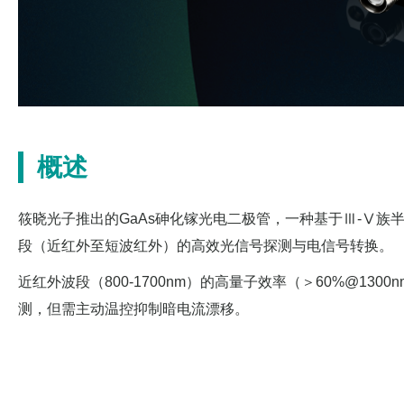
概述
筱晓光子推出的GaAs砷化镓光电二极管，一种基于Ⅲ-Ⅴ族半导
段（近红外至短波红外）的高效光信号探测与电信号转换。
近红外波段（800-1700nm）的高量子效率（＞60%@1
测，但需主动温控抑制暗电流漂移。