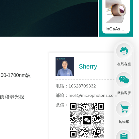
InGaAs铟镓砷光电二极管
在线客服
Sherry
Ge锗光电二极管
-1700nm波
电话：
16628709332
微信客服
邮箱：
moli@microphotons.com
通信和弱光探
微信：
InAs砷化铟光电二极管
购物车