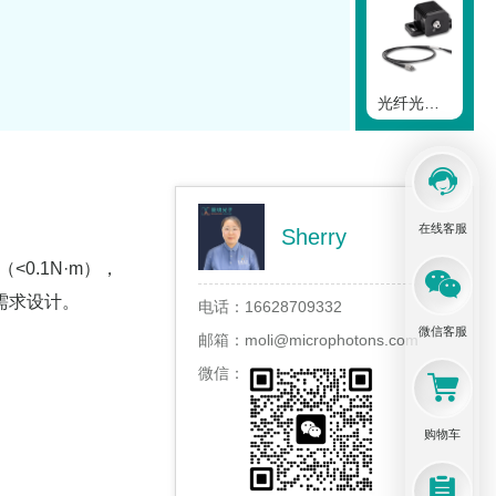
光纤光度测定概述
在线客服
Sherry
光纤针头
0.1N·m），
需求设计。
电话：
16628709332
微信客服
邮箱：
moli@microphotons.com
微信：
针头植入引导头
购物车