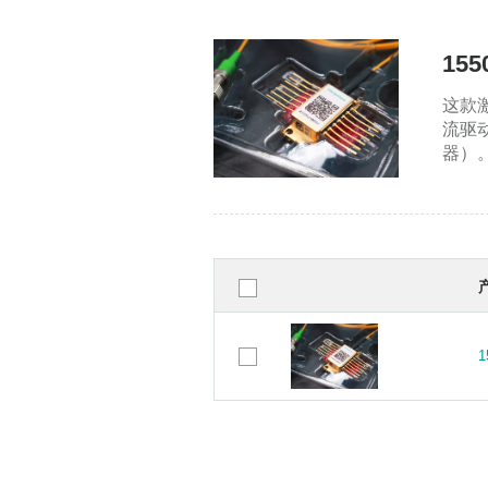
15
这款
流驱
器）。