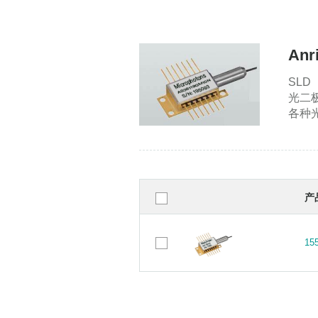
Anr
SL
光二
各种
产
15
15