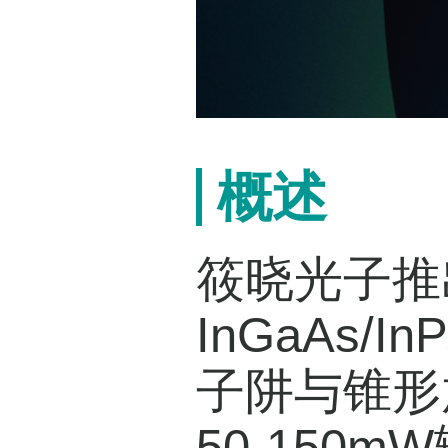
概述
筱晓光子推出
InGaAs
子阱与锥形放
50-150