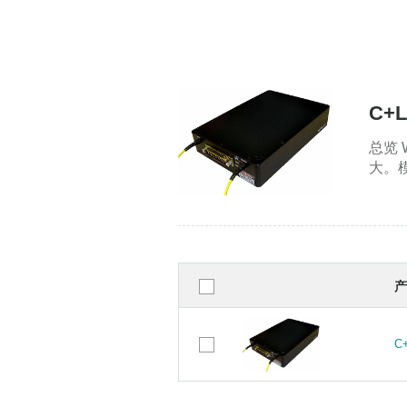
C+
总览
大。
产
C
C