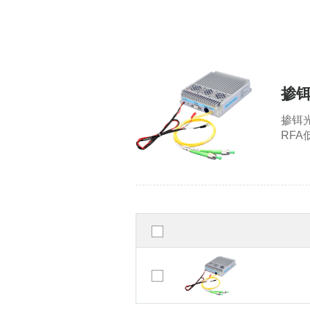
掺
掺铒
RF