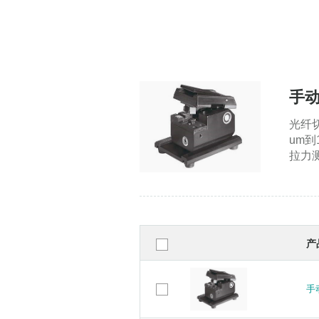
手
光纤
um
拉力
产
手
手