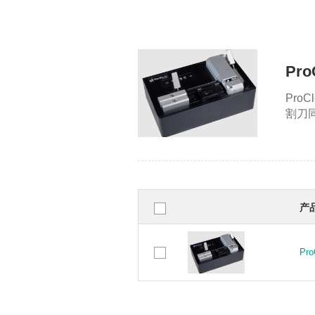
Pr
Pro
割刀同
产
Pr
Pr