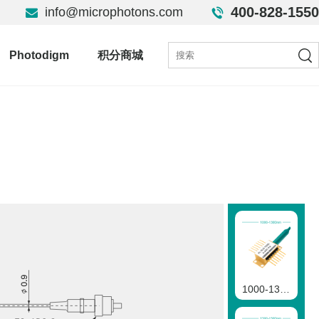
400-828-1550
info@microphotons.com
Photodigm
积分商城
1000-1300nm SLD二极管