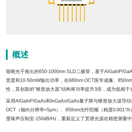
概述
筱晓光子推出的650-1000nm SLD二极管，基于AlGaInP/
宽度和10-50mW输出功率，在680nm OCT医学成像、8
性，其创新的"锥形放大器"结构将功率提升3倍，成为低相
采用AlGaInP/GaAs和InGaAs/GaAs量子阱与锥形放大
OCT（轴向分辨率<5μm）、850nm光纤陀螺（精度0.00
度噪声压制至-150dB/Hz，重新定义了宽谱光源在精密测量