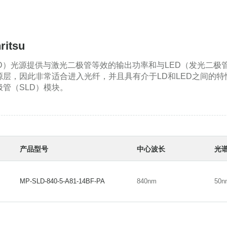
itsu
LED）光源提供与激光二极管等效的输出功率和与LED（发光二
层，因此非常适合进入光纤，并且具有介于LD和LED之间的特性
管（SLD）模块。
产品型号
中心波长
光
MP-SLD-840-5-A81-14BF-PA
840nm
50n
MP-SLD-840-5-A81-14BF-PA
840nm
50n