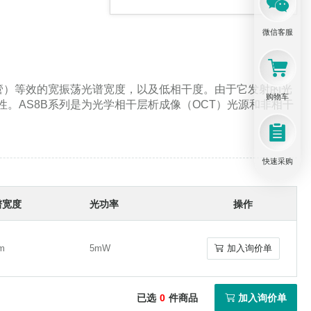
微信客服
极管）等效的宽振荡光谱宽度，以及低相干度。由于它发射的光
购物车
。AS8B系列是为光学相干层析成像（OCT）光源和非相干
快速采购
谱宽度
光功率
操作
m
5mW
加入询价单
m
5mW
加入询价单
已选
0
件商品
加入询价单