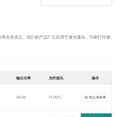
1080-1190nmFP二极管
功率高等优点。我们的产品广泛应用于激光通讯，印刷打印激
980-1060nmFP二极管
输出功率
光纤接头
操作
850-980nmFP二极管
20mW
FC/APC
加入询价单
20mW
FC/APC
加入询价单