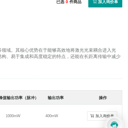
已选
0
件商品
加入询价单
700-850nmFP二极管
405-700nmFP二极管
等领域。其核心优势在于能够高效地将激光光束耦合进入光
结构、易于集成和高度稳定的特点，还能在长距离传输中减少
峰值输出功率（脉冲）
输出功率
操作
1000mW
400mW
加入询价单
1000mW
400mW
加入询价单