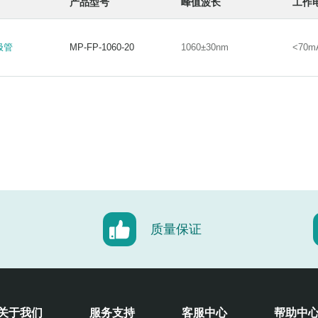
产品型号
峰值波长
工作
极管
MP-FP-1060-20
1060±30nm
<70m
极管
MP-FP-1060-20
1060±30nm
<70m
质量保证
关于我们
服务支持
客服中心
帮助中