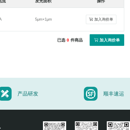
电流
发光面积
操作
A
5μm×1μm
加入询价单
A
5μm×1μm
加入询价单
已选
0
件商品
加入询价单
产品研发
顺丰速运
心