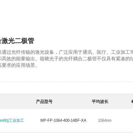
耦合激光二极管
束通过光纤传输的激光设备，广泛应用于通讯、医疗、工业加工
和高效的能量输出。筱晓光子的光纤耦合二极管不仅具有紧凑的
高要求的应用场景。
产品型号
平均波长
0mW)|工业加工
MP-FP-1064-400-14BF-XA
1064nm
mW)|工业加工
MP-FP-1064-400-14BF-XA
1064nm