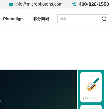
400-828-1550
info@microphotons.com
Photodigm
积分商城
1550-2000nmFP二极管