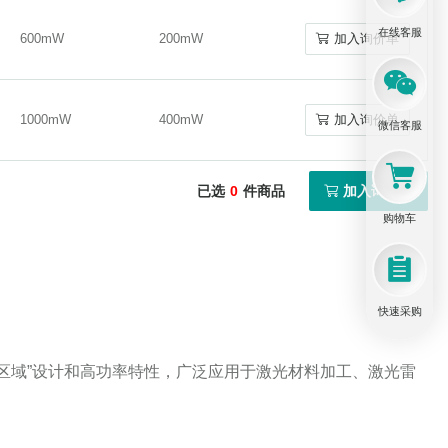
在线客服
600mW
200mW
加入询价单
600mW
200mW
加入询价单
1000mW
400mW
加入询价单
1000mW
400mW
加入询价单
微信客服
已选
0
件商品
加入询价单
购物车
快速采购
区域”设计和高功率特性，广泛应用于激光材料加工、激光雷