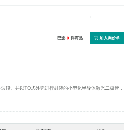
4nm
250um
加入询价单
4nm
250um
加入询价单
已选
0
件商品
加入询价单
4nm
250um
加入询价单
4nm
250um
加入询价单
4nm
90um
加入询价单
4nm
90um
加入询价单
红外波段、并以TO式外壳进行封装的小型化半导体激光二极管，