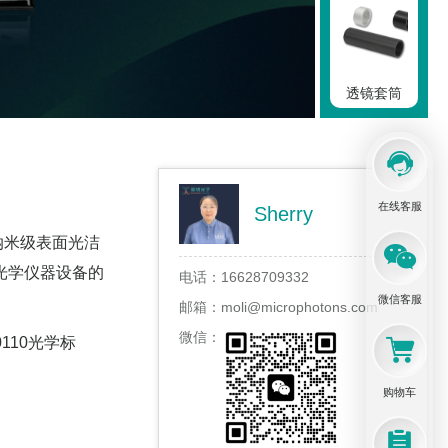
透镜套筒
在线客服
Sherry
转接件
纳米级表面光洁
光学仪器设备的
电话：
16628709332
微信客服
邮箱：
moli@microphotons.com
微信：
110光学标
安装架
购物车