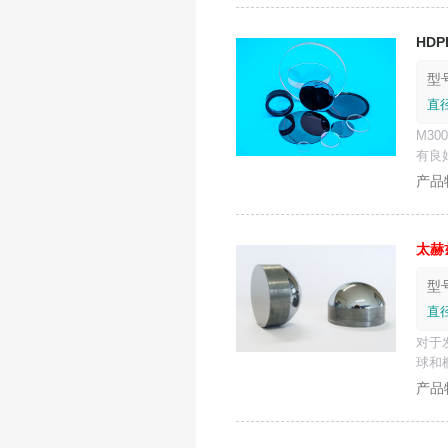
HDP
型号
直径
M3
有良
太
赫
型号
直径
对于
球和
产品