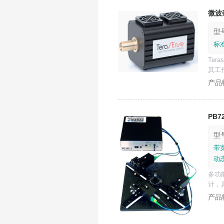
微波
型号
标准
Ter
其工作
PB7
型号
带宽
动态
多功能P
计，