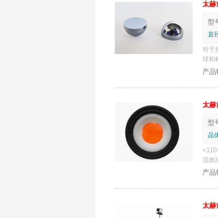
太
赫
型号
直径
对于
球和
太
赫
型号
晶体
<1
流效
产品
太
赫