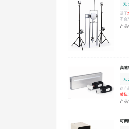
无
基于
不会
高速
无
该产
赫兹
可调