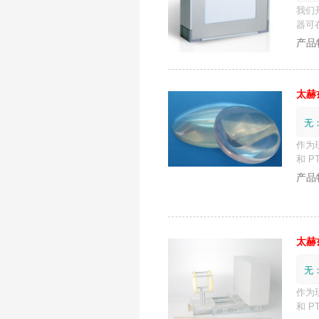
我们
器可
太
赫
无
作为
和 P
产品
太
赫
无
作为
和 P