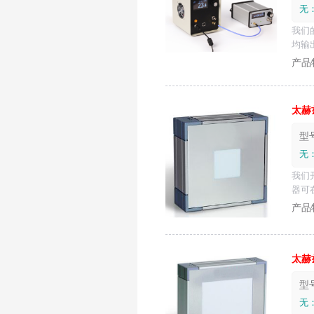
无
我们
均输
太
赫
型号
无
我们
器可
太
赫
型号
无