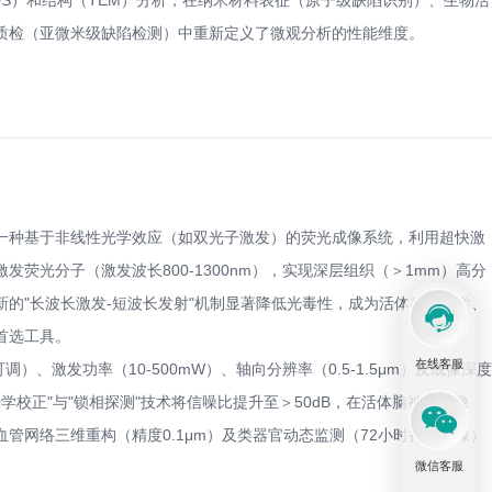
DS）和结构（TEM）分析，在纳米材料表征（原子级缺陷识别）、生物活
质检（亚微米级缺陷检测）中重新定义了微观分析的性能维度。
一种基于非线性光学效应（如双光子激发）的荧光成像系统，利用超快激
荧光分子（激发波长800-1300nm），实现深层组织（＞1mm）高分
的"长波长激发-短波长发射"机制显著降低光毒性，成为活体神经科学、
首选工具。
在线客服
可调）、激发功率（10-500mW）、轴向分辨率（0.5-1.5μm）及成像深度
光学校正"与"锁相探测"技术将信噪比提升至＞50dB，在活体脑神经成像
管网络三维重构（精度0.1μm）及类器官动态监测（72小时持续成像）
微信客服