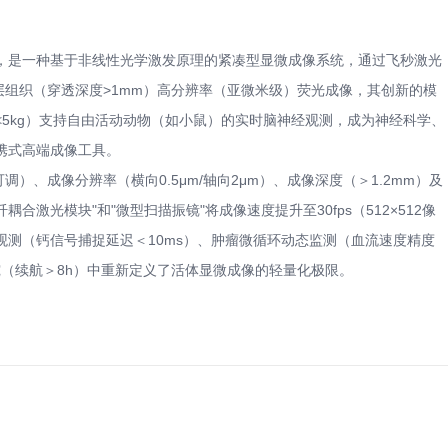
，是一种基于非线性光学激发原理的紧凑型显微成像系统，通过飞秒激光
现深层组织（穿透深度>1mm）高分辨率（亚微米级）荧光成像，其创新的模
5kg）支持自由活动动物（如小鼠）的实时脑神经观测，成为神经科学、
携式高端成像工具。
m可调）、成像分辨率（横向0.5μm/轴向2μm）、成像深度（＞1.2mm）及
耦合激光模块"和"微型扫描振镜"将成像速度提升至30fps（512×512像
观测（钙信号捕捉延迟＜10ms）、肿瘤微循环动态监测（血流速度精度
研究（续航＞8h）中重新定义了活体显微成像的轻量化极限。