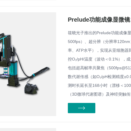
Prelude功能成像显微镜
筱晓光子推出的Prelude功能
500fps）、超分辨（分辨率12
率、ATP水平），实现从亚细胞器
控O₂/pH/温度（波动＜0.1%
包括超高帧率共聚焦（500fps@5
数代谢传感（如O₂/pH检测精度±
测时长延长至168小时（漂移＜1
（3D微球代谢图谱）及神经突触