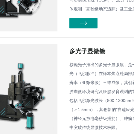
同步实现形貌（SEM）、成分（E
体观测（毫秒级动态追踪）及工业
多光子显微镜
筱晓光子推出的多光子显微镜，是
光（飞秒脉冲）在样本焦点处局部激发
辨率（亚微米级）三维成像，其创新
肿瘤微环境研究及胚胎发育观测的
包括飞秒激光波长（800-1300nm
（＞1.5mm），其创新的"自适应
（神经元放电毫秒级捕捉）、肿瘤血
中突破传统显微技术极限。