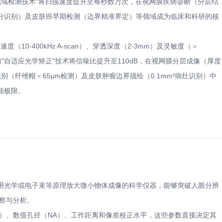
"频域检测技术"将扫描速度提升至每秒数万次，在视网膜疾病诊断（分层结
分识别）及皮肤癌早期检测（边界精准界定）等领域成为临床和科研的核
度（10-400kHz A-scan）、穿透深度（2-3mm）及灵敏度（＞
"与"自适应光学矫正"技术将信噪比提升至110dB，在视网膜分层成像（厚度
别（纤维帽＜65μm检测）及皮肤肿瘤边界描绘（0.1mm³病灶识别）中
能极限。
用光学或电子束等原理放大微小物体成像的科学仪器，能够突破人眼分辨
观察与分析。
向）、数值孔径（NA）、工作距离和像差校正水平，这些参数直接决定其