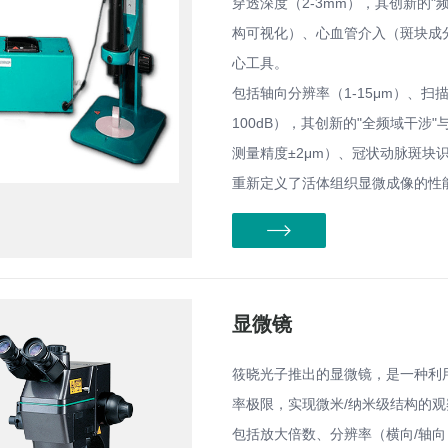
穿透深度（2-3mm），其创新的
构可视化）、心血管介入（斑块成
心工具。
包括轴向分辨率（1-15μm）、扫描速
100dB），其创新的"全频域干涉
测量精度±2μm）、冠状动脉斑块识
重新定义了活体组织显微成像的性
显微镜
筱晓光子推出的显微镜，是一种利
率极限，实现微米/纳米级结构的
包括放大倍数、分辨率（横向/轴