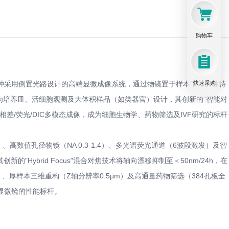
购物车
种采用倒置光路设计的高端显微成像系统，通过物镜置于样本下方的独特
快速采购
为培养皿、活细胞观测及大体积样品（如类器官）设计，其创新的"智能对
相差/荧光/DIC多模态成像，成为细胞生物学、药物筛选及IVF研究的标杆
、高数值孔径物镜（NA 0.3-1.4）、多光谱荧光通道（6波段激发）及智
新的"Hybrid Focus"混合对焦技术将轴向漂移抑制至＜50nm/24h，在
、厚样本三维重构（Z轴分辨率0.5μm）及高通量药物筛选（384孔板全
显微镜的性能标杆。