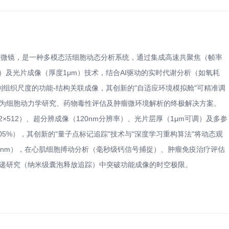
成像显微镜，是一种多模态活细胞动态分析系统，通过集成高速共聚焦（帧率
0nm）及光片成像（厚度1μm）技术，结合AI驱动的实时代谢分析（如氧耗
到组织尺度的功能-结构关联成像，其创新的"自适应环境模拟舱"可精准调
），成为细胞动力学研究、药物毒性评估及肿瘤微环境解析的终极解决方案。
12×512）、超分辨成像（120nm分辨率）、光片层厚（1μm可调）及多参
0.05%），其创新的"量子点标记追踪"技术与"深度学习重构算法"将动态观
00nm），在心肌细胞搏动分析（毫秒级钙信号捕捉）、肿瘤免疫治疗评估
传递研究（纳米级囊泡释放追踪）中突破功能成像的时空极限。