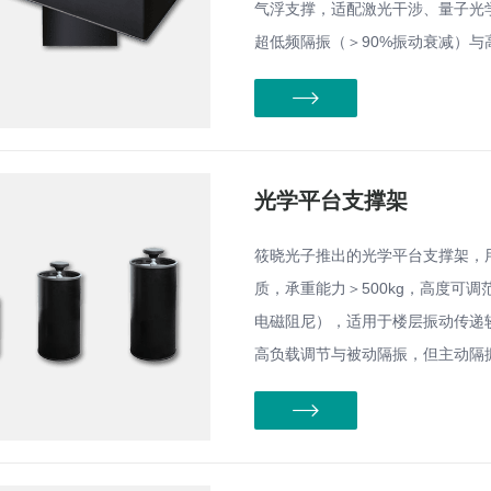
气浮支撑，适配激光干涉、量子光
超低频隔振（＞90%振动衰减）
光学平台支撑架
筱晓光子推出的光学平台支撑架，
质，承重能力＞500kg，高度可
电磁阻尼），适用于楼层振动传递
高负载调节与被动隔振，但主动隔