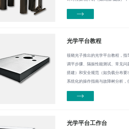
光学平台教程
筱晓光子推出的光学平台教程，指
调平步骤、隔振性能测试、常见问
搭建）和安全规范（如负载分布要
系统化的操作指南与故障树分析，
光学平台工作台