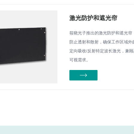
激光防护和遮光帘
筱晓光子推出的激光防护和遮光帘
防止透射和散射，确保工作区域外
定向吸收/反射特定波长激光，兼
可视需求。