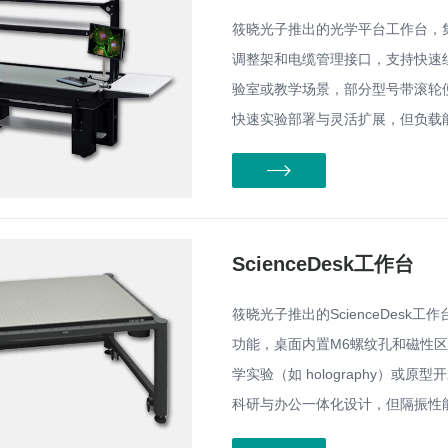
筱晓光子推出的光学平台工作台，
调整架和电缆管理接口，支持快速组
验室或教学场景，部分型号带滚轮
快速实验部署与灵活扩展，但负载
ScienceDesk工作台
筱晓光子推出的ScienceDes
功能，桌面内置M6螺纹孔和磁性
学实验（如 holography）或原
科研与办公一体化设计，但隔振性