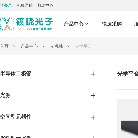
请登录
免费注册
帮助中心
产品中心
快速采购
首页
产品中心
光机械
光学平台
半导体二极管
光学平
光源
空间型元器件