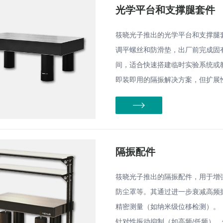
光学平台和支撑腿套件
筱晓光子推出的光学平台和支撑腿
调平螺丝和防滑垫，出厂前完成固有
间，适合快速搭建临时实验系统或
即装即用的隔振解决方案，但扩展
隔振配件
筱晓光子推出的隔振配件，用于增
防尘罩等。其通过进一步衰减高频
精密测量（如纳米级位移检测）。
针对性振动抑制（如高频/低频）